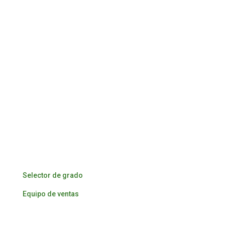
Suministramos madera de frondosas de aliso, fresno
y arce de alta calidad para las industrias del mueble y
la ebanistería de todo el mundo.
Venta de madera
Selector de grado
Equipo de ventas
Compra de troncos