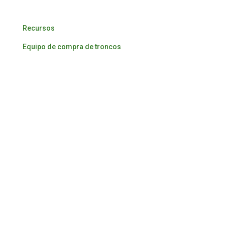
Recursos
Equipo de compra de troncos
Contacte con nosotros
¿Preguntas?
Llame: 360-748-3317
Nuestros molinos
Madera de frondosas de Cascade
Madera de frondosas de Port Angeles